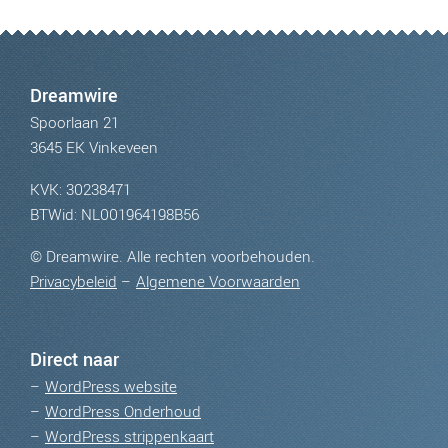
Dreamwire
Spoorlaan 21
3645 EK Vinkeveen
KVK: 30238471
BTWid: NL001964198B56
©
Dreamwire. Alle rechten voorbehouden.
Privacybeleid
–
Algemene Voorwaarden
Direct naar
–
WordPress website
–
WordPress Onderhoud
–
WordPress strippenkaart